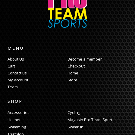
Het begon met een enkele muntworp in de digitale
lobby. Slimme strategieën helpen bij het gokken om
winst te maken.
Lizaro
biedt kansen via online
MENU
gaming voor gedurfde spelers vandaag.
About Us
Become a member
Cart
Checkout
Contact us
Home
My Account
Store
Team
SHOP
Accessories
Cycling
Helmets
Magasin Pro Team Sports
Swimming
Swimrun
Triathlon