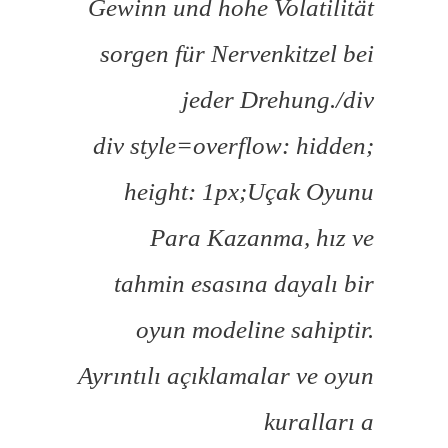
Gewinn und hohe Volatilität
sorgen für Nervenkitzel bei
jeder Drehung./div
div style=overflow: hidden;
height: 1px;Uçak Oyunu
Para Kazanma, hız ve
tahmin esasına dayalı bir
oyun modeline sahiptir.
Ayrıntılı açıklamalar ve oyun
kuralları a