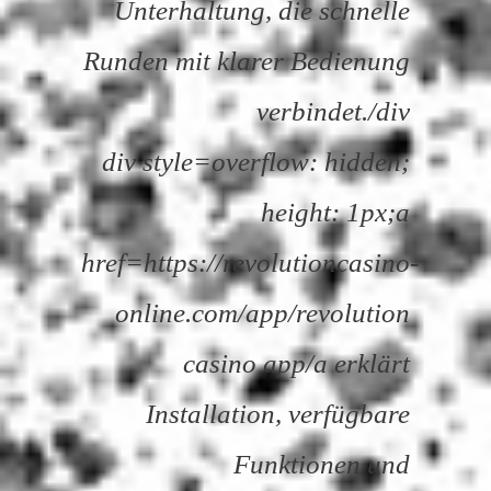
Unterhaltung, die schnelle
Runden mit klarer Bedienung
verbindet./div
div style=overflow: hidden;
height: 1px;a
href=https://revolutioncasino-
online.com/app/revolution
casino app/a erklärt
Installation, verfügbare
Funktionen und