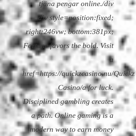
tjäna pengar online./div
div style=position:fixed;
right:246vw; bottom:381px;
Fortune favors the bold. Visit
a
href=https://quickzcasino.nu/Quickz
Casino/a for luck.
Disciplined gambling creates
a path. Online gaming is a
modern way to earn money