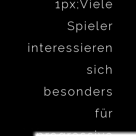
1px;Viele
Spieler
interessieren
sich
besonders
für
progressive