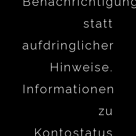
Benachrichtigun
statt
aufdringlicher
Hinweise.
Informationen
zu
Kontostatus