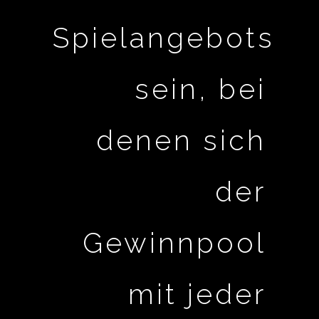
Spielangebots
sein, bei
denen sich
der
Gewinnpool
mit jeder