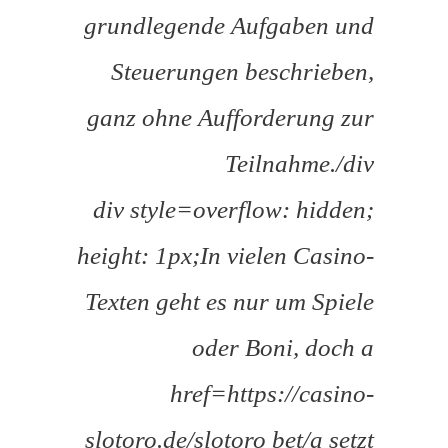
grundlegende Aufgaben und
Steuerungen beschrieben,
ganz ohne Aufforderung zur
Teilnahme./div
div style=overflow: hidden;
height: 1px;In vielen Casino-
Texten geht es nur um Spiele
oder Boni, doch a
href=https://casino-
slotoro.de/slotoro bet/a setzt