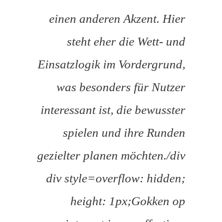
einen anderen Akzent. Hier
steht eher die Wett- und
Einsatzlogik im Vordergrund,
was besonders für Nutzer
interessant ist, die bewusster
spielen und ihre Runden
gezielter planen möchten./div
div style=overflow: hidden;
height: 1px;Gokken op