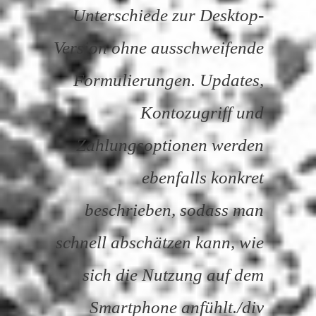
Unterschiede zur Desktop-
Version ohne ausschweifende
Formulierungen. Updates,
Kontozugriff und
Zahlungsoptionen werden
ebenfalls konkret
beschrieben, sodass man
schnell abschätzen kann, wie
sich die Nutzung auf dem
Smartphone anfühlt./div